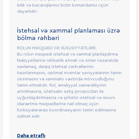
bilik və bacarıqlarınız bizim komandamız üçün
dəyərlidir!
İstehsal və xammal planlaması üzrə
bölmə rəhbəri
ROLUN MƏQSƏDİ VƏ XÜSUSİYYƏTLƏRİ:
Bu rolun məqsədi istehsal və xammal planlaşdırma
fəaliyyətlərinə rəhbərlik etmək və onları nəzarətdə
saxlamaq, dəqiq istehsal cədvəllərinin
hazırlanmasını, optimal inventar səviyyələrinin təmin
olunmasını və xammalın vaxtında mövcudluğunu
təmin etməkdir. Rol, əməliyyat səmərəliliyinin
artırılmasına, istehsalın satış proqnozları ilə
uyğunlaşdırılmasına və şirkətin istehsal və resurs
idarəetmə məqsədlərinə nail olmaq üçün
funksiyalararası koordinasiyanın təmin edilməsinə
xidmət edir.
Daha ətraflı