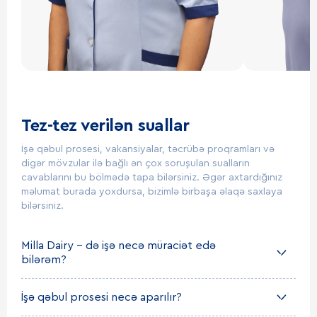
Tez-tez verilən suallar
İşə qəbul prosesi, vakansiyalar, təcrübə proqramları və
digər mövzular ilə bağlı ən çox soruşulan sualların
cavablarını bu bölmədə tapa bilərsiniz. Əgər axtardığınız
məlumat burada yoxdursa, bizimlə birbaşa əlaqə saxlaya
bilərsiniz.
Milla Dairy – də işə necə müraciət edə
bilərəm?
İşə qəbul prosesi necə aparılır?