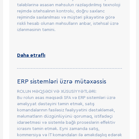
tələblərinə əsasən məhsulun razılaşdırılmış texnoloji
rejimdə istehsalının kontrolu, doğru saxlanc
rejimində saxlanılması və müştəri şikayətinə görə
riskli hesab olunan məhsulların anbar, istehsal üzrə
izlənməsinin təmini.
Daha ətraflı
ERP sistemləri üzrə mütəxəssis
ROLUN MƏQSƏDİ VƏ XÜSUSİYYƏTLƏRİ:
Bu rolun əsas məqsədi SFA və ERP sistemləri üzrə
əməliyyat dəstəyini təmin etmək, satış
komandalarının fasiləsiz fəaliyyətini dəstəkləmək,
məlumatların düzgünlüyünü qorumaq, istifadəçi
idarəetməsi və sistemlə bağlı proseslərin effektiv
icrasını təmin etmək. Eyni zamanda satış,
kommersiya və İT komandaları ilə əməkdaşlıq edərək