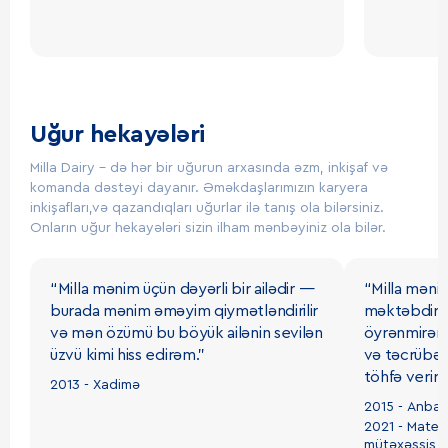
@
2026
Milla. Bütün hüquqlar qorunur.
AZ
Uğur hekayələri
Milla Dairy – də hər bir uğurun arxasında əzm, inkişaf və
komanda dəstəyi dayanır. Əməkdaşlarımızın karyera
inkişafları,və qazandıqları uğurlar ilə tanış ola bilərsiniz.
Onların uğur hekayələri sizin ilham mənbəyiniz ola bilər.
“Milla mənim üçün dəyərli bir ailədir —
“Milla məni
burada mənim əməyim qiymətləndirilir
məktəbdir —
və mən özümü bu böyük ailənin sevilən
öyrənmirəm,
üzvü kimi hiss edirəm.”
və təcrübə i
töhfə verir
2013
- Xadimə
2015
- Anbar
2021
- Mater
mütəxəssis