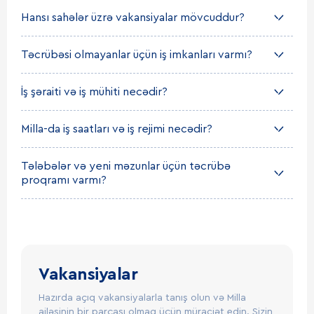
Hansı sahələr üzrə vakansiyalar mövcuddur?
Təcrübəsi olmayanlar üçün iş imkanları varmı?
İş şəraiti və iş mühiti necədir?
Milla-da iş saatları və iş rejimi necədir?
Tələbələr və yeni məzunlar üçün təcrübə
proqramı varmı?
Vakansiyalar
Hazırda açıq vakansiyalarla tanış olun və Milla
ailəsinin bir parçası olmaq üçün müraciət edin. Sizin