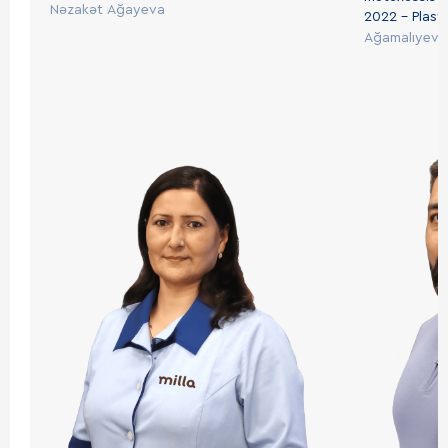
Nəzakət Ağayeva
2022
– Plast
Ağamalıyev 