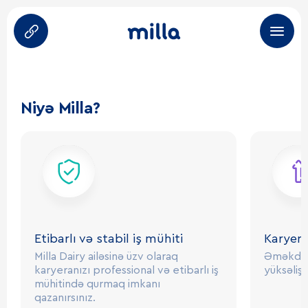
yönümlü bir komandada yer almaq istəyirsənsə, bizə
qoşul və öz uğur yolunda bizimlə birgə addımla.
Haqqımızda
Niyə Milla?
Məhsullar
Brendlər
Karyera
Tərəfdaşlar
Etibarlı və stabil iş mühiti
Karyera
Milla Dairy ailəsinə üzv olaraq
Əməkdaşl
HoReCa
karyeranızı professional və etibarlı iş
yüksəlişi
mühitində qurmaq imkanı
qazanırsınız.