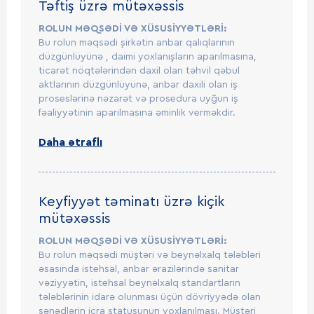
Təftiş üzrə mütəxəssis
ROLUN MƏQSƏDİ VƏ XÜSUSİYYƏTLƏRİ:
Bu rolun məqsədi şirkətin anbar qalıqlarının
düzgünlüyünə , daimi yoxlanışların aparılmasına,
ticarət nöqtələrindən daxil olan təhvil qəbul
aktlarının düzgünlüyünə, anbar daxili olan iş
proseslərinə nəzarət və prosedura uyğun iş
fəaliyyətinin aparılmasına əminlik verməkdir.
Daha ətraflı
Keyfiyyət təminatı üzrə kiçik
mütəxəssis
ROLUN MƏQSƏDİ VƏ XÜSUSİYYƏTLƏRİ:
Bu rolun məqsədi müştəri və beynəlxalq tələbləri
əsasında istehsal, anbar ərazilərində sanitar
vəziyyətin, istehsal beynəlxalq standartların
tələblərinin idarə olunması üçün dövriyyədə olan
sənədlərin icra statusunun yoxlanılması. Müştəri