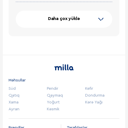
Daha çox yüklə
Məhsullar
Süd
Pendir
Kefir
Qatıq
Qaymaq
Dondurma
Xama
Yoğurt
Kərə Yağı
Ayran
Kəsmik
Brendlər
Tərəfdaşlar