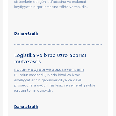
sistemlərin düzgün istifadəsinə və məlumat
keyfiyyətinin qorunmasına töhfə verməkdir..
Daha ətraflı
Logistika və ixrac üzrə aparıcı
mütəxəssis
ROLUN MƏQSƏDİ VƏ XÜSUSİYYƏTLƏRİ:
Bu rolun məqsədi Şirkətin idxal və ixrac
əməliyyatlarının qanunvericiliyə və daxili
prosedurlara uyğun, fasiləsiz və səmərəli şəkildə
icrasını təmin etməkdir.
Daha ətraflı