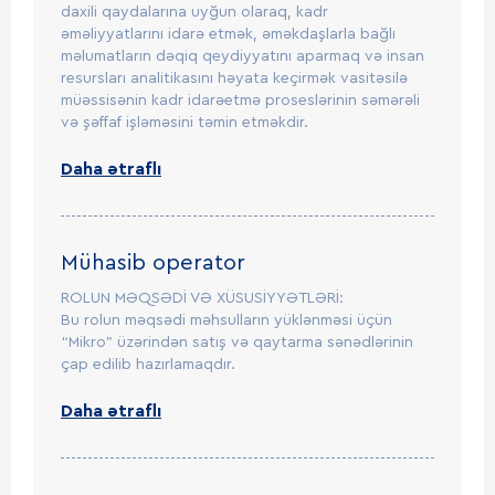
daxili qaydalarına uyğun olaraq, kadr
əməliyyatlarını idarə etmək, əməkdaşlarla bağlı
məlumatların dəqiq qeydiyyatını aparmaq və insan
resursları analitikasını həyata keçirmək vasitəsilə
müəssisənin kadr idarəetmə proseslərinin səmərəli
və şəffaf işləməsini təmin etməkdir.
Daha ətraflı
Mühasib operator
ROLUN MƏQSƏDİ VƏ XÜSUSİYYƏTLƏRİ:
Bu rolun məqsədi məhsulların yüklənməsi üçün
“Mikro” üzərindən satış və qaytarma sənədlərinin
çap edilib hazırlamaqdır.
Daha ətraflı