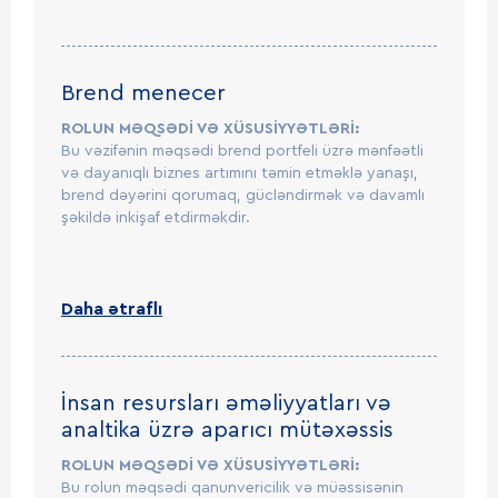
Brend menecer
ROLUN MƏQSƏDİ VƏ XÜSUSİYYƏTLƏRİ:
Bu vəzifənin məqsədi brend portfeli üzrə mənfəətli
və dayanıqlı biznes artımını təmin etməklə yanaşı,
brend dəyərini qorumaq, gücləndirmək və davamlı
şəkildə inkişaf etdirməkdir.
Daha ətraflı
İnsan resursları əməliyyatları və
analtika üzrə aparıcı mütəxəssis
ROLUN MƏQSƏDİ VƏ XÜSUSİYYƏTLƏRİ:
Bu rolun məqsədi qanunvericilik və müəssisənin